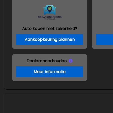
Auto kopen met zekerheid?
Aankoopkeuring plannen
Dealeronderhouden
Meer informatie