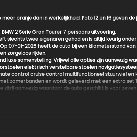
s meer oranje dan in werkelijkheid. Foto 12 en 16 geven de j
BMW 2 Serie Gran Tourer 7 persoons uitvoering.
t slechts twee eigenaren gehad en is altijd keurig onde
jk. Op 07-01-2026 heeft de auto bij een kilometerstand 
en zorgeloos rijden.
d luxe samenstelling. Vrijwel alle opties zijn aanwezig w
stoelen elektrisch verstelbare stoelen navigatiesyste
te control cruise control multifunctioneel stuurwiel en k
n met zomerbanden en wordt geleverd met een extra set 1
de zitrij aanwezig waardoor de auto geschikt is voor zeve
rinspectie en 3 maanden garantie. Deze garantie is naar we
volledige BMW onderhoudshistorie en de optionele garanti
en om deze BMW te komen bekijken neem gerust contact o
reekbaar.