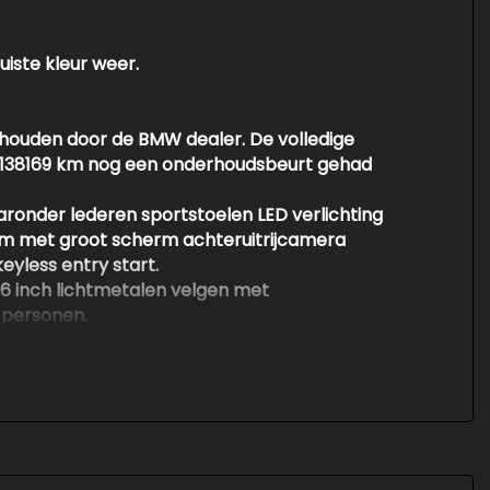
uiste kleur weer.
rhouden door de BMW dealer. De volledige
van 138169 km nog een onderhoudsbeurt gehad
aaronder lederen sportstoelen LED verlichting
em met groot scherm achteruitrijcamera
eyless entry start.
6 inch lichtmetalen velgen met
n personen.
ns uit te breiden met een Autotrust
epakketten.
p. Een aankoopkeuring is geen enkel