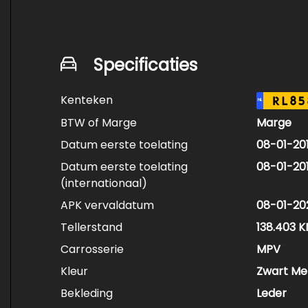
Erwin Pietersen: Voor In en Verkoop van Gebru
Als autoliefhebber en kleine ondernemer ben 
SUV’s. Daarnaast vind je bij mij gezinsauto’s 
Specificaties
passende auto aan te bieden.
Om de meest persoonlijke service te kunnen 
Kenteken
RL85
NL
BTW of Marge
Marge
Datum eerste toelating
08-01-20
Datum eerste toelating
08-01-20
(internationaal)
APK vervaldatum
08-01-20
Tellerstand
138.403 
Carrosserie
MPV
Kleur
Zwart Met
Bekleding
Leder