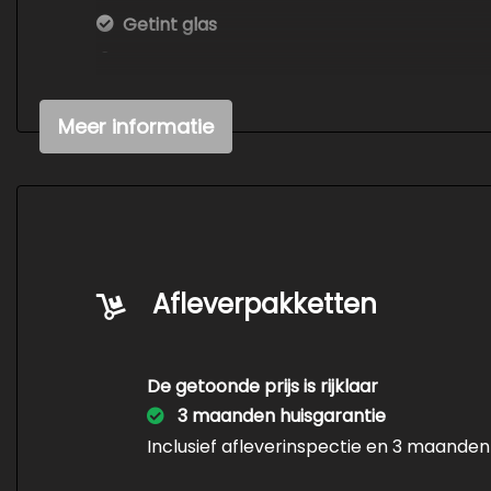
Getint glas
Keyless entry
Led achterlichten
Meer informatie
Led dagrijverlichting
Led koplampen
Metaalkleur
Mistlampen voor
Nap nationale autopas
Afleverpakketten
Panoramadak
Park distance control
De getoonde prijs is rijklaar
Parkeer assistent
3 maanden huisgarantie
Parkeersensor achter
Inclusief afleverinspectie en 3 maanden
Parkeersensor voor