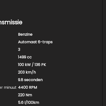
uikte auto’s zoals youngtimers sportauto’s en
tauto’s. Zo probeer ik voor elk budget een
nsmissie
 het weekend.
Benzine
Automaat 6-traps
3
1499 cc
100 kW / 136 PK
203 km/h
9.8 seconden
er minuut
4400 RPM
220 Nm
5.6 l/100km