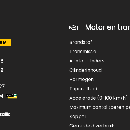
ikte Auto's
ik gespecialiseerd in het importeren van bijzondere gebr
stadsauto’s en soms ook scherp geprijsde ingeruilde budge
Motor en tra
bieden ben ik op afspraak geopend ook in de avond en in
Brandstof
8R
Transmissie
Aantal cilinders
18
Cilinderinhoud
18
Vermogen
27
Topsnelheid
KM
Acceleratie (0-100 km/h)
Maximum aantal toeren p
allic
Koppel
Gemiddeld verbruik