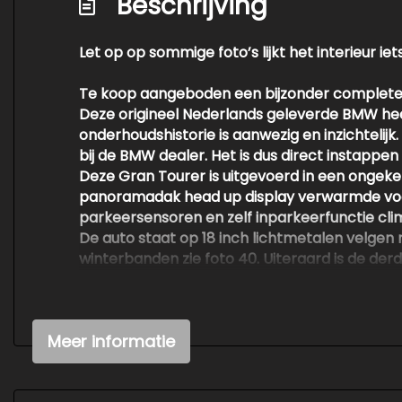
Beschrijving
Let op op sommige foto’s lijkt het interieur iet
Te koop aangeboden een bijzonder complete 
Deze origineel Nederlands geleverde BMW heef
onderhoudshistorie is aanwezig en inzichteli
bij de BMW dealer. Het is dus direct instappen 
Deze Gran Tourer is uitgevoerd in een ongeken
panoramadak head up display verwarmde voor
parkeersensoren en zelf inparkeerfunctie clima
De auto staat op 18 inch lichtmetalen velge
winterbanden zie foto 40. Uiteraard is de der
De getoonde prijs is rijklaar inclusief afleve
garantieverzekering van 6 12 of 24 maanden.
Meer informatie
Zie de foto’s voor de complete optielijst de 
Wil je meer informatie of een afspraak mak
probleem en inruil van je huidige auto is besp