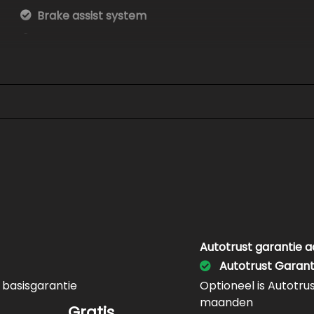
Brake assist system
Connected services
Elektronisch sper differentieel
Elektronisch stabiliteits programma
Hoofd airbag(s) achter
Hoofd airbag(s) voor
Keyless start
Lichtmetalen velgen multi-spaaks 18"
Passagiersairbag
Sportstuur leder
Autotrust garantie 
Zie foto's voor de complete optielijst
Autotrust Garant
Zij airbag(s) voor
 basisgarantie
Optioneel is Autotru
maanden
Interieur
Gratis