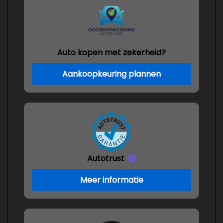
Auto kopen met zekerheid?
Aankoopkeuring plannen
Autotrust
Meer informatie