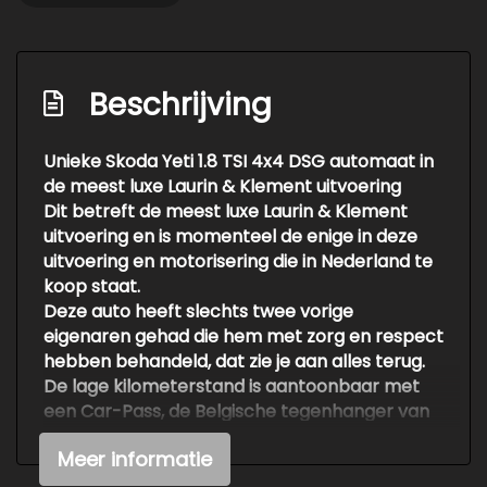
Beschrijving
Unieke Skoda Yeti 1.8 TSI 4x4 DSG automaat in
de meest luxe Laurin & Klement uitvoering
Dit betreft de meest luxe Laurin & Klement
uitvoering en is momenteel de enige in deze
uitvoering en motorisering die in Nederland te
koop staat.
Deze auto heeft slechts twee vorige
eigenaren gehad die hem met zorg en respect
hebben behandeld, dat zie je aan alles terug.
De lage kilometerstand is aantoonbaar met
een Car-Pass, de Belgische tegenhanger van
de NAP.
Meer informatie
Uitgevoerd met onder andere:
Panoramisch dak, volledig lederen interieur,