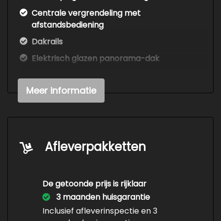
Centrale vergrendeling met
afstandsbediening
Dakrails
Elektrisch glazen panorama-dak
Extra getint glas achter
Meer informatie
Getint glas
Koplampen adaptief
Koplampreiniging
Lage kilometerstand
Afleverpakketten
Led achterlichten
Led dagrijverlichting
De getoonde prijs is rijklaar
Lichtmetalen velgen 17"
3 maanden huisgarantie
Metaalkleur
Inclusief afleverinspectie en 3