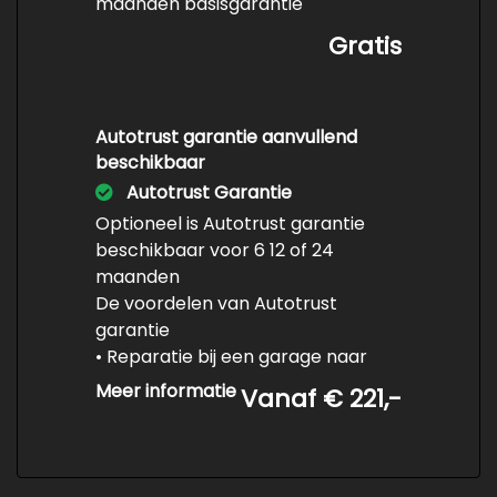
maanden basisgarantie
Panoramadak
Gratis
Park distance control
Parkeer assistent
Parkeersensor achter
Autotrust garantie aanvullend
Parkeersensor voor
beschikbaar
Autotrust Garantie
Sportvelgen
Optioneel is Autotrust garantie
Trekhaak met afneembare kogel
beschikbaar voor 6 12 of 24
Warmtewerend glas
maanden
De voordelen van Autotrust
Interieur
garantie
• Reparatie bij een garage naar
Achterbank in delen neerklapbaar
keuze in uw eigen regio
Meer informatie
Vanaf € 221,-
Airco
• Reparaties in het buitenland
worden vergoed
Armsteun voor
• Heldere voorwaarden en
Bagagedek
complete dekking