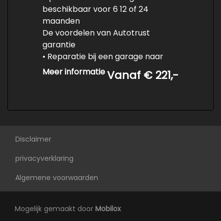
Trekhaak elektrisch bedienbaar
beschikbaar voor 6 12 of 24
maanden
Interieur
De voordelen van Autotrust
garantie
Achterbank in delen neerklapbaar
• Reparatie bij een garage naar
Airco
keuze in uw eigen regio
Meer informatie
Vanaf € 221,-
Armsteun achter
• Reparaties in het buitenland
worden vergoed
Armsteun voor
• Heldere voorwaarden en
Bagage-scheidingsnet
complete dekking
• Informeer naar de bijbehorende
Binnenspiegel automatisch dimmend
prijzen
Disclaimer
Climate controle
privacyverklaring
Elektrisch verstelbare stoel(en) met
geheugen
Algemene voorwaarden
Elektrische ramen voor en achter
Mogelijk gemaakt door
Hoofdsteunen anti-whiplash
Mobilox