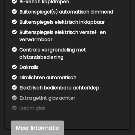
Bi-xenon koplampen
Buitenspiegel(s) automatisch dimmend
Buitenspiegels elektrisch inklapbaar
Buitenspiegels elektrisch verstel- en
verwarmbaar
Centrale vergrendeling met
afstandsbediening
Dakrails
Dimlichten automatisch
Elektrisch bedienbare achterklep
Extra getint glas achter
Getint glas
Glazen schuifdak
Meer informatie
Keyless entry