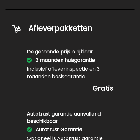
Koplampen adaptief
Koplampreiniging
Lage kilometerstand
Afleverpakketten
Lichtmetalen velgen 19"
M-pakket
De getoonde prijs is rijklaar
Metaalkleur
3 maanden huisgarantie
Mistlampen voor
Inclusief afleverinspectie en 3
maanden basisgarantie
Panoramadak
Gratis
Park distance control
Parkeersensor voor en achter
Side-skirts
Autotrust garantie aanvullend
Sportonderstel
beschikbaar
Autotrust Garantie
Sportvelgen
Optioneel is Autotrust garantie