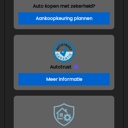
Auto kopen met zekerheid?
Aankoopkeuring plannen
Autotrust
Meer informatie