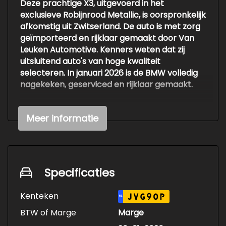
Deze prachtige X3, uitgevoerd in het
exclusieve Robijnrood Metallic, is oorspronkelijk
afkomstig uit Zwitserland. De auto is met zorg
geïmporteerd en rijklaar gemaakt door Van
Leuken Automotive. Kenners weten dat zij
uitsluitend auto's van hoge kwaliteit
selecteren. In januari 2026 is de BMW volledig
nagekeken, geserviced en rijklaar gemaakt.
Vanaf de eerste meters merk je dat dit geen
Meer informatie
doorsnee X3 is. De auto voelt, ruikt en rijdt als
een Zwitsers uurwerk. Alles aan deze BMW
straalt kwaliteit uit: de exclusieve kleur, de
bijzonder lage kilometerstand van slechts
90.542 kilometer, het uitstekende
Specificaties
onderhoudsverleden en de uitzonderlijk rijke
uitrusting maken dit tot een auto die je zelden
Kenteken
JVG90P
NL
tegenkomt.
BTW of Marge
Marge
De uitrusting is indrukwekkend. Deze BMW