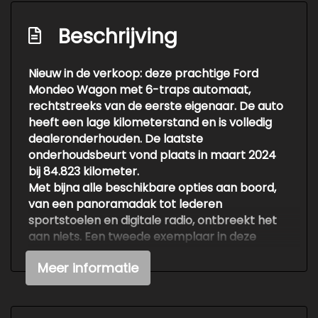
Beschrijving
Nieuw in de verkoop: deze prachtige Ford
Mondeo Wagon met 6-traps automaat,
rechtstreeks van de eerste eigenaar. De auto
heeft een lage kilometerstand en is volledig
dealeronderhouden. De laatste
onderhoudsbeurt vond plaats in maart 2024
bij 84.823 kilometer.
Met bijna alle beschikbare opties aan boord,
van een panoramadak tot lederen
sportstoelen en digitale radio, ontbreekt het
aan niets. Een tweede exemplaar in deze
uitvoering en staat is momenteel niet te
Meer informatie
vinden in Nederland.
Belangrijkste kenmerken: