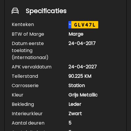
Bouwjaar: 21-04-2017
Kilometerstand: 90.225 km (volledig
Specificaties
aantoonbaar)
Transmissie: Automaat (6-traps)
Kenteken
GLV47L
NL
Brandstof: Benzine (1.5 EcoBoost, 118 kW)
Kleur exterieur: Magnetic (donkergrijs
BTW of Marge
Marge
metallic)
Datum eerste
24-04-2017
Kleur interieur: Luxury Leather Charcoal
toelating
Black (zwart leer)
(internationaal)
Luxe & Comfort:
APK vervaldatum
24-04-2027
Automatische airconditioning (climate
Tellerstand
90.225 KM
control dual zone)
Carrosserie
Sportstoelen met lederen bekleding en
Station
stoelverwarming
Kleur
Grijs Metallic
Panoramisch zonnedak
Bekleding
Leder
Elektrisch verstelbare voorstoelen
inclusief lendensteun
Interieurkleur
Zwart
Privacy Glas achter
Aantal deuren
5
Geavanceerde technologie: