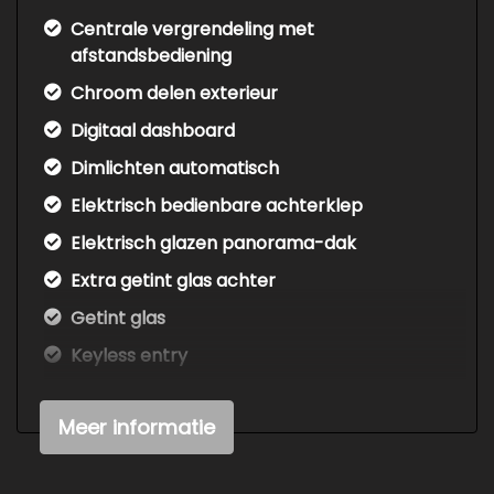
eerste of tweede eigenaar, en altijd met een
volledige onderhoudshistorie en een sluitende
Centrale vergrendeling met
kilometerstand. Bij ons vindt u eerlijk
afstandsbediening
geselecteerde occasions, waarbij kwaliteit en
Chroom delen exterieur
betrouwbaarheid vooropstaan. Dankzij onze
persoonlijke service werken wij uitsluitend op
Digitaal dashboard
afspraak, ook in de avond en in het weekend.
Dimlichten automatisch
Elektrisch bedienbare achterklep
Elektrisch glazen panorama-dak
Extra getint glas achter
Getint glas
Keyless entry
Led koplampen adaptief
Meer informatie
Lichtmetalen velgen 18"
Metaalkleur