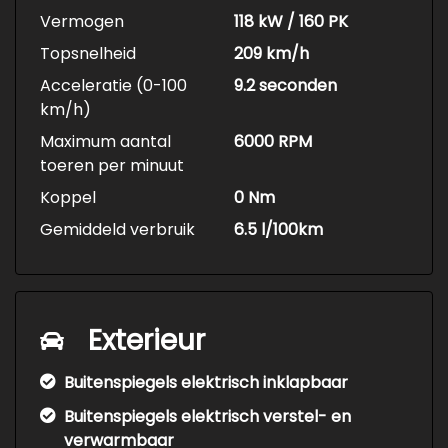
Extra's:
Vermogen
118 kW / 160 PK
18 inch lichtmetalen velgen in 5-spaaks
Topsnelheid
209 km/h
design
Acceleratie (0-100
9.2 seconden
Elektrisch inklapbare trekhaak
km/h)
Elektrische parkeerrem
Maximum aantal
6000 RPM
toeren per minuut
Voor de volledige optielijst zie foto 21 tm 24.
Koppel
0 Nm
Heb je nog vragen of wil je een afspraak
Gemiddeld verbruik
6.5 l/100km
maken om deze auto te komen bezichtigen?
Bel me gerust! Een professionele
aankoopkeuring is toegestaan en inruil van je
huidige auto is uiteraard mogelijk.
Exterieur
Erwin Pietersen is uw betrouwbare partner in
de in- en verkoop van gebruikte auto's. Wij zijn
Buitenspiegels elektrisch inklapbaar
gespecialiseerd in het importeren van
Buitenspiegels elektrisch verstel- en
bijzondere auto's, bijna altijd afkomstig van de
verwarmbaar