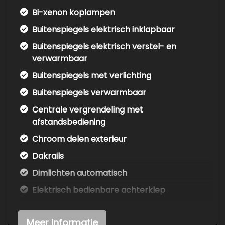
Bi-xenon koplampen
Buitenspiegels elektrisch inklapbaar
Buitenspiegels elektrisch verstel- en
verwarmbaar
Buitenspiegels met verlichting
Buitenspiegels verwarmbaar
Centrale vergrendeling met
afstandsbediening
Chroom delen exterieur
Dakrails
Dimlichten automatisch
Elektrisch bedienbare achterklep
Extra getint glas achter
Meer informatie
Getint glas