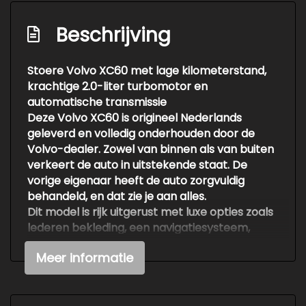
Beschrijving
Stoere Volvo XC60 met lage kilometerstand,
krachtige 2.0-liter turbomotor en
automatische transmissie
Deze Volvo XC60 is origineel Nederlands
geleverd en volledig onderhouden door de
Volvo-dealer. Zowel van binnen als van buiten
verkeert de auto in uitstekende staat. De
vorige eigenaar heeft de auto zorgvuldig
behandeld, en dat zie je aan alles.
Dit model is rijk uitgerust met luxe opties zoals
lederen bekleding, een navigatiesysteem,
climate control en cruise control met
Meer informatie
afstandshouder en een afneembare trekhaak.
Voor de volledige optielijst kunt u foto 23 en 24
bekijken.