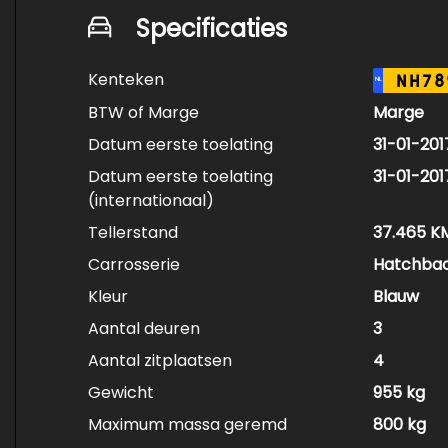
Specificaties
Kenteken
NH78
NL
BTW of Marge
Marge
Datum eerste toelating
31-01-201
Datum eerste toelating
31-01-201
(internationaal)
Tellerstand
37.465 K
Carrosserie
Hatchba
Kleur
Blauw
Aantal deuren
3
Aantal zitplaatsen
4
Gewicht
955 kg
Maximum massa geremd
800 kg