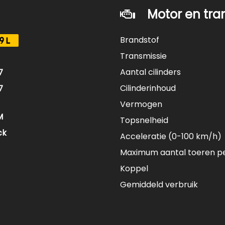
Motor en tra
Brandstof
9L
Transmissie
Aantal cilinders
7
Cilinderinhoud
7
Vermogen
M
Topsnelheid
ck
Acceleratie (0-100 km/h)
Maximum aantal toeren p
Koppel
Gemiddeld verbruik