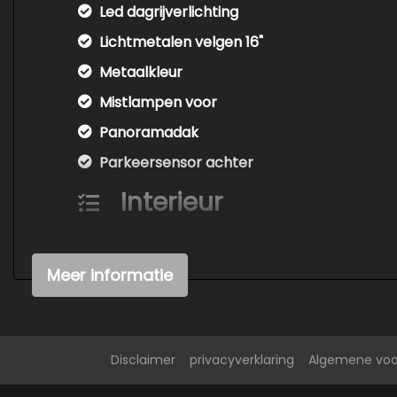
Led dagrijverlichting
Lichtmetalen velgen 16"
Metaalkleur
Mistlampen voor
Panoramadak
Parkeersensor achter
Interieur
Achterbank in delen neerklapbaar
Airco automatisch
Meer informatie
Elektrische ramen voor
Houtafwerking interieur
Lederen bekleding
Disclaimer
privacyverklaring
Algemene vo
Stuur leder