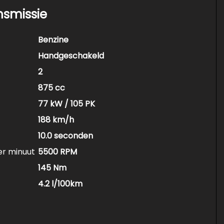
nsmissie
Benzine
Handgeschakeld
2
875 cc
77 kW / 105 PK
188 km/h
10.0 seconden
er minuut
5500 RPM
145 Nm
4.2 l/100km