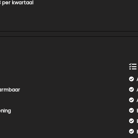
23 per kwartaal
warmbaar
ening