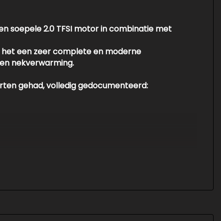
en soepele 2.0 TFSI motor in combinatie met
 is het een zeer complete en moderne
r en nekverwarming.
eurten gehad, volledig gedocumenteerd:
r het nieuwe cabriolet seizoen.