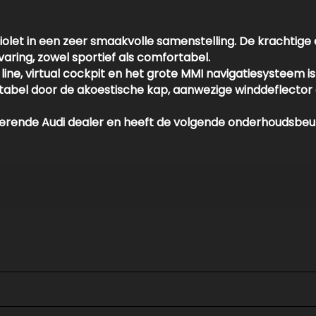
let in een zeer smaakvolle samenstelling. De krachtige 
varing, zowel sportief als comfortabel.
 line, virtual cockpit en het grote MMI navigatiesysteem
fortabel door de akoestische kap, aanwezige winddeflecto
 leverende Audi dealer en heeft de volgende onderhoudsb
beurt.
riolet, perfect dealer onderhouden en helemaal klaar voo