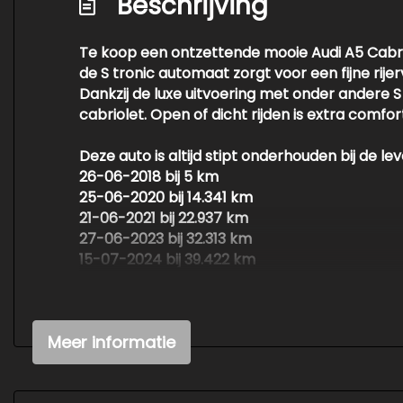
Beschrijving
Te koop een ontzettende mooie Audi A5 Cabrio
de S tronic automaat zorgt voor een fijne rijer
Dankzij de luxe uitvoering met onder andere S
cabriolet. Open of dicht rijden is extra com
Deze auto is altijd stipt onderhouden bij de
26-06-2018 bij 5 km
25-06-2020 bij 14.341 km
21-06-2021 bij 22.937 km
27-06-2023 bij 32.313 km
15-07-2024 bij 39.422 km
18-06-2025 bij 48.478 km
Voor aflevering krijgt de auto nog een aflever
Meer informatie
Kortom een stijlvolle en goed uitgevoerde cab
Highlights:
S line exterieur pakket