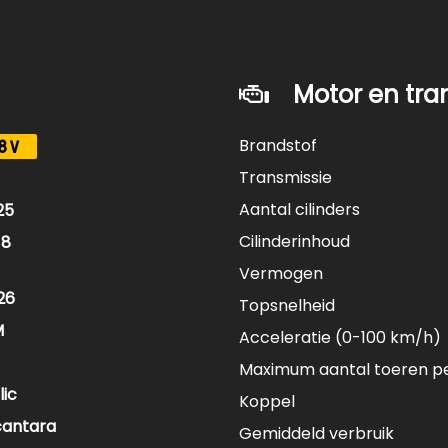
Android Auto)
Motor en tra
ten
Brandstof
8V
Transmissie
in elk seizoen
Aantal cilinders
25
Cilinderinhoud
18
Vermogen
26
Topsnelheid
M
Acceleratie (0-100 km/h)
e overige opties.
Maximum aantal toeren p
aanden garantie. Deze garantie is naar wens uit te breiden 
lic
Koppel
cantara
Gemiddeld verbruik