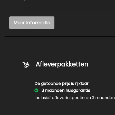
Draadloze telefoonlader
Elektronisch sper differentieel
Meer informatie
Elektronisch stabiliteits programma
Elektronische remkrachtverdeling
Passagiersairbag
S line exterieur
Schakelpaddles
Afleverpakketten
Sportstuur leder
Volledig digitaal instrumentenpaneel
De getoonde prijs is rijklaar
Zij airbag(s) voor
3 maanden huisgarantie
Inclusief afleverinspectie en 3 maanden