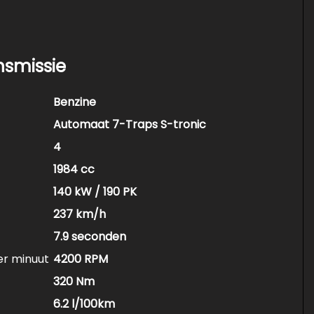
nsmissie
Benzine
Automaat 7-Traps S-tronic
4
1984 cc
140 kW / 190 PK
237 km/h
7.9 seconden
er minuut
4200 RPM
met 6, 12 of 24 maanden Autotrust garantie. Zie
320 Nm
6.2 l/100km