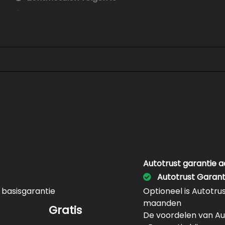
Metaalkleur
Park distance control
Parkeersensor voor en achter
Ruitensproeiers/wisserbladen verwarmbaar
Sportonderstel
Sportvelgen
Warmtewerend glas
Windscherm
Interieur
Autotrust garantie 
Autotrust Garant
Achterbank in delen neerklapbaar
 basisgarantie
Optioneel is Autotru
Airco
maanden
Gratis
Airco separaat achter
De voordelen van Au