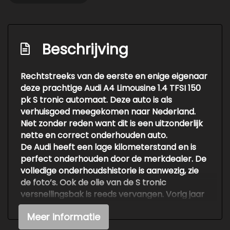
Beschrijving
Rechtstreeks van de eerste en enige eigenaar
deze prachtige Audi A4 Limousine 1.4 TFSI 150
pk S tronic automaat. Deze auto is als
verhuisgoed meegekomen naar Nederland.
Niet zonder reden want dit is een uitzonderlijk
nette en correct onderhouden auto.
De Audi heeft een lage kilometerstand en is
perfect onderhouden door de merkdealer. De
volledige onderhoudshistorie is aanwezig, zie
de foto’s. Ook de olie van de S tronic
versnellingsbak is reeds vervangen. Vorig jaar
zijn daarnaast vier nieuwe remschijven met
Meer informatie
bijbehorende remblokken gemonteerd.