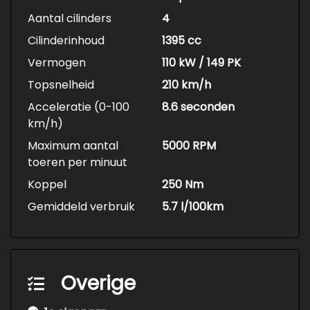
sportauto’s en SUV’s. Daarnaast vind je bij mij
gezinsauto’s stadsauto’s en soms ook scherp
Aantal cilinders
4
geprijsde ingeruilde budgetauto’s. Zo probeer
Cilinderinhoud
1395 cc
ik voor elk budget een passende auto aan te
Vermogen
110 kW / 149 PK
bieden.
Om de meest persoonlijke service te kunnen
Topsnelheid
210 km/h
bieden ben ik op afspraak geopend ook in de
Acceleratie (0-100
8.6 seconden
avond en in het weekend.
km/h)
Maximum aantal
5000 RPM
toeren per minuut
Koppel
250 Nm
Gemiddeld verbruik
5.7 l/100km
Overige