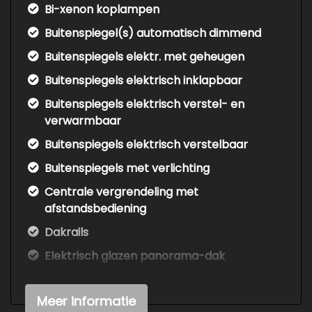
Bi-xenon koplampen
Buitenspiegel(s) automatisch dimmend
Buitenspiegels elektr. met geheugen
Buitenspiegels elektrisch inklapbaar
Buitenspiegels elektrisch verstel- en
verwarmbaar
Buitenspiegels elektrisch verstelbaar
Buitenspiegels met verlichting
Centrale vergrendeling met
afstandsbediening
Dakrails
Elektrisch glazen panorama-dak
Extra getint glas achter
Meer informatie
Getint glas