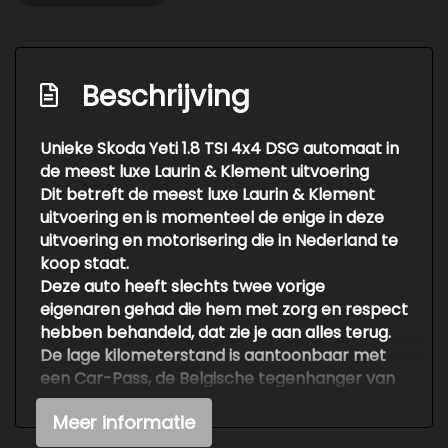
Beschrijving
Unieke Skoda Yeti 1.8 TSI 4x4 DSG automaat in
de meest luxe Laurin & Klement uitvoering
Dit betreft de meest luxe Laurin & Klement
uitvoering en is momenteel de enige in deze
uitvoering en motorisering die in Nederland te
koop staat.
Deze auto heeft slechts twee vorige
eigenaren gehad die hem met zorg en respect
hebben behandeld, dat zie je aan alles terug.
De lage kilometerstand is aantoonbaar met
een Car-Pass, de Belgische tegenhanger van
de NAP.
Meer informatie
Uitgevoerd met onder andere:
Panoramisch dak, volledig lederen interieur,