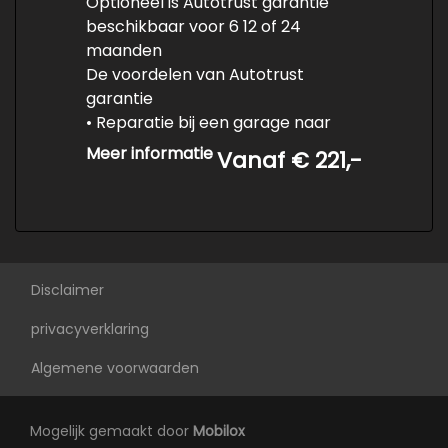
Optioneel is Autotrust garantie
Trekhaak met afneembare kogel
beschikbaar voor 6 12 of 24
Warmtewerend glas
maanden
De voordelen van Autotrust
Interieur
garantie
• Reparatie bij een garage naar
Achterbank in delen neerklapbaar
keuze in uw eigen regio
Meer informatie
Vanaf € 221,-
Airco
• Reparaties in het buitenland
worden vergoed
Armsteun voor
• Heldere voorwaarden en
Bagagedek
complete dekking
• Informeer naar de bijbehorende
Bestuurdersstoel in hoogte verstelbaar
prijzen
Disclaimer
Binnenspiegel automatisch dimmend
privacyverklaring
Electronic climate control
Algemene voorwaarden
Elektrisch verstelb. bestuurdersstoel met
geheugen
Mogelijk gemaakt door
Elektrische ramen voor en achter
Mobilox