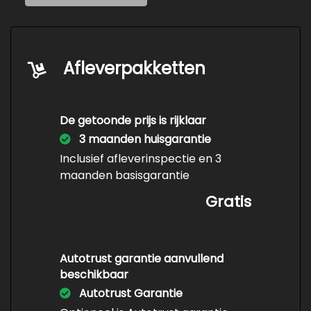
Koplampen adaptief
Koplampreiniging
Lage kilometerstand
Afleverpakketten
Led achterlichten
Led dagrijverlichting
De getoonde prijs is rijklaar
Lichtmetalen velgen 17"
3 maanden huisgarantie
Metaalkleur
Inclusief afleverinspectie en 3
maanden basisgarantie
Panoramadak
Gratis
Park distance control
Parkeer assistent
Parkeersensor achter
Autotrust garantie aanvullend
Parkeersensor voor
beschikbaar
Autotrust Garantie
Sportvelgen